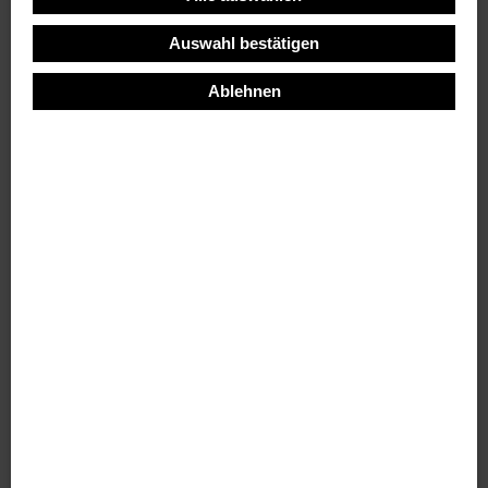
Auswahl bestätigen
Ablehnen
Carina Hanjohr
Georgstr. 48
88046 Friedrichshafen
M +49 177 3515637
caha@synergie.li
staatl. anerkannte Jugend- und Heimerzieherin
Sozialpädagogin B. A.
Mitarbeiterin bei .synergie seit 2021
Zusatzqualifikation:
Sozialtraining und Mobbingintervention, KONFLIKT-
KULTUR, AGJ